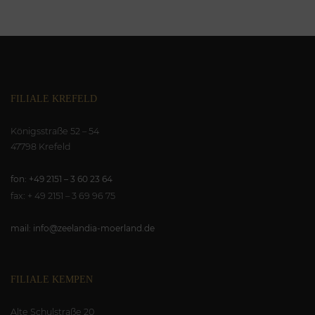
FILIALE KREFELD
Königsstraße 52 – 54
47798 Krefeld
fon: +49 2151 – 3 60 23 64
fax: + 49 2151 – 3 69 96 75
mail: info@zeelandia-moerland.de
FILIALE KEMPEN
Alte Schulstraße 20