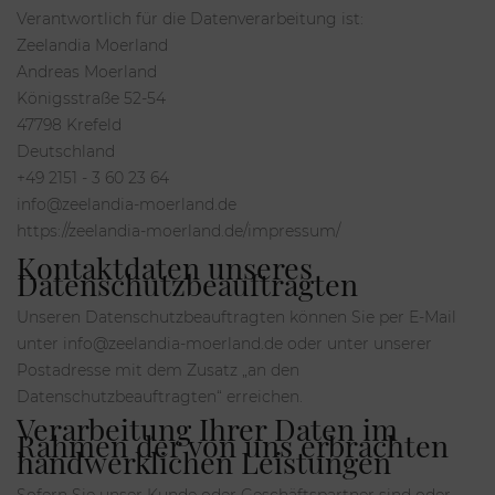
Verantwortlich für die Datenverarbeitung ist:
Zeelandia Moerland
Andreas Moerland
Königsstraße 52-54
47798 Krefeld
Deutschland
+49 2151 - 3 60 23 64
info@zeelandia-moerland.de
https://zeelandia-moerland.de/impressum/
Kontaktdaten unseres
Datenschutzbeauftragten
Unseren Datenschutzbeauftragten können Sie per E-Mail
unter info@zeelandia-moerland.de oder unter unserer
Postadresse mit dem Zusatz „an den
Datenschutzbeauftragten“ erreichen.
Verarbeitung Ihrer Daten im
Rahmen der von uns erbrachten
handwerklichen Leistungen