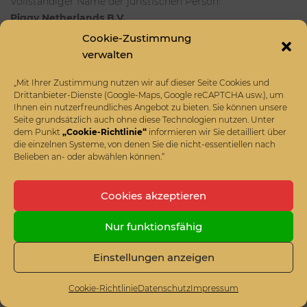
Vollständiger Name der juristischen Person:
Piggy Netherlands B.V.
Cookie-Zustimmung
E-Mail-Anschrift:
privacy@piggy.eu
verwalten
Postanschrift:
„Mit Ihrer Zustimmung nutzen wir auf dieser Seite Cookies und
Bisonspoor 3002, B901, 3605 LT Maarssen
Drittanbieter-Dienste (Google-Maps, Google reCAPTCHA usw.), um
Telefonnummer: 085- 773 7177
Ihnen ein nutzerfreundliches Angebot zu bieten. Sie können unsere
Seite grundsätzlich auch ohne diese Technologien nutzen. Unter
Datenschutzerklärung:
dem Punkt
„Cookie-Richtlinie“
informieren wir Sie detailliert über
https://www.piggy.eu/de/legal/external-privacy-statement
die einzelnen Systeme, von denen Sie die nicht-essentiellen nach
Belieben an- oder abwählen können.“
Sie haben das Recht, jederzeit eine Beschwerde bei der
Autoriteit Persoonsgegevens (AP), der niederländischen
Cookies akzeptieren
Aufsichtsbehörde für Datenschutzfragen, einzureichen
(
https://autoriteitpersoonsgegevens.nl/
). Wir würden es
Nur funktionsfähig
jedoch begrüßen, wenn wir uns mit Ihrem Anliegen
befassen könnten, bevor Sie sich an die AP wenden, und
Einstellungen anzeigen
bitten Sie daher, sich zunächst an uns zu wenden.
Sicherheitsmaßnahmen
Cookie-Richtlinie
Datenschutz
Impressum