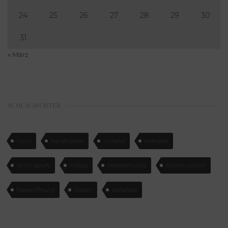
24
25
26
27
28
29
30
31
« März
SCHLAGWÖRTER
Fisch
handfiletiert
Holland
Kempen
leicht gereift
Matjes
Meeresfrüchte
Miesmuscheln
Neueröffnung
Saison
zeelandia